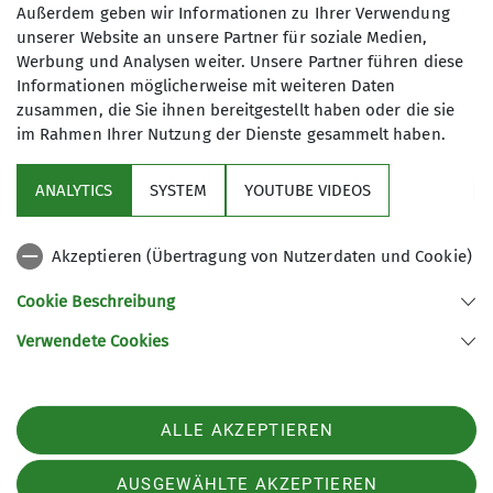
Trainingsbetrieb Klettern
Außerdem geben wir Informationen zu Ihrer Verwendung
unserer Website an unsere Partner für soziale Medien,
Werbung und Analysen weiter. Unsere Partner führen diese
James-Franck-Ring 1b
Informationen möglicherweise mit weiteren Daten
37077 Göttingen
zusammen, die Sie ihnen bereitgestellt haben oder die sie
im Rahmen Ihrer Nutzung der Dienste gesammelt haben.
ANALYTICS
SYSTEM
YOUTUBE VIDEOS
Sektion
Akzeptieren (Übertragung von Nutzerdaten und Cookie)
Aktuelles
Cookie Beschreibung
Partner
Verwendete Cookies
Sektion Göttingen des Deutschen Alpenvereins e.V.
ALLE AKZEPTIEREN
Kurze Straße 16
37073 Göttingen
Telefon +4955143815
AUSGEWÄHLTE AKZEPTIEREN