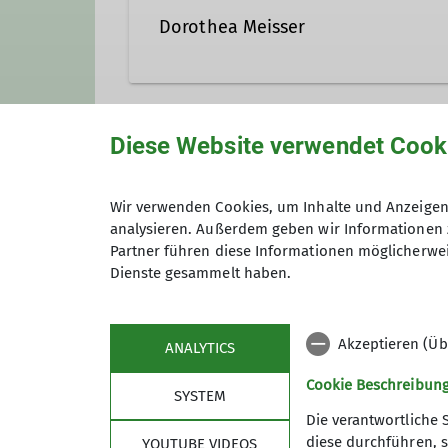
Dorothea Meisser
Diese Website verwendet Cook
Unsere Veranstaltungsorte
Wir verwenden Cookies, um Inhalte und Anzeigen 
analysieren. Außerdem geben wir Informationen 
Nordwand
Partner führen diese Informationen möglicherwei
Dienste gesammelt haben.
James-Franck-Ring 1b
37077 Göttingen
Akzeptieren (Üb
ANALYTICS
Cookie Beschreibun
SYSTEM
Die verantwortliche 
diese durchführen, s
YOUTUBE VIDEOS