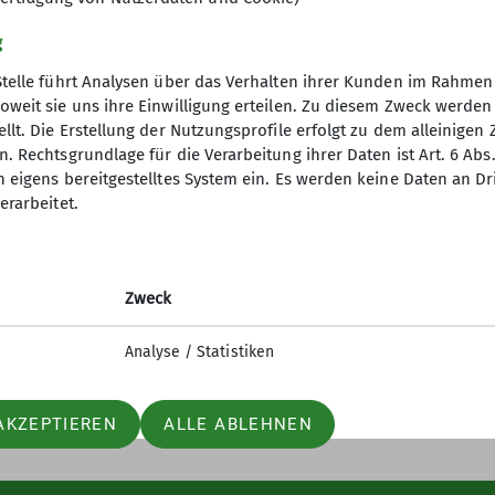
g
Stelle führt Analysen über das Verhalten ihrer Kunden im Rahmen
oweit sie uns ihre Einwilligung erteilen. Zu diesem Zweck werde
llt. Die Erstellung der Nutzungsprofile erfolgt zu dem alleinigen 
. Rechtsgrundlage für die Verarbeitung ihrer Daten ist Art. 6 Abs. 
n eigens bereitgestelltes System ein. Es werden keine Daten an D
erarbeitet.
elles
Partner
iter-in werden
Lotto-Sport-Stiftung
n und Klettern
RoXx
Zweck
nfos Mailingliste
BiG
elle Mitteilungsheft
Unterwegs (Outdoor Artikel)
Analyse / Statistiken
AKZEPTIEREN
ALLE ABLEHNEN