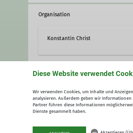
Organisation
Konstantin Christ
KonstantinChrist@t-online.
Diese Website verwendet Cook
Unsere Veranstaltungsorte
Qualifikationen
Wir verwenden Cookies, um Inhalte und Anzeigen 
analysieren. Außerdem geben wir Informationen 
Nordwand
Kletterbetreuer*in Breitensport
Partner führen diese Informationen möglicherwei
Dienste gesammelt haben.
James-Franck-Ring 1b
37077 Göttingen
Akzeptieren (Üb