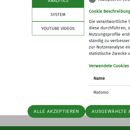
ANALYTICS
Cookie Beschreibun
SYSTEM
Die verantwortliche 
diese durchführen, s
YOUTUBE VIDEOS
Nutzungsprofile erste
ständig zu verbessern
zur Nutzeranalyse ei
statistische Zwecke v
Sektion
Aktu
Verwendete Cookies
Geschäftsstelle
Jugendle
Mitglied werden
Studiere
Name
Ehrenamt
GöWald I
Prävention sexualisierte Gewalt
Das aktu
Matomo
ALLE AKZEPTIEREN
AUSGEWÄHLTE 