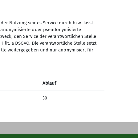
 der Nutzung seines Service durch bzw. lässt
n anonymisierte oder pseudonymisierte
Zweck, den Service der verantwortlichen Stelle
1 lit. a DSGVO. Die verantwortliche Stelle setzt
Sektion Göttingen des
ritte weitergegeben und nur anonymisiert für
Deutschen Alpenvereins e.V.
Kurze Straße 16
37073 Göttingen
Ablauf
Telefon +4955143815
30