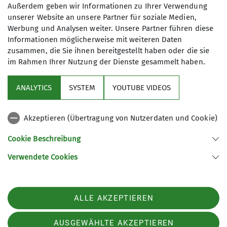
Kletterbetreuer*in Breitensport
Außerdem geben wir Informationen zu Ihrer Verwendung
unserer Website an unsere Partner für soziale Medien,
Werbung und Analysen weiter. Unsere Partner führen diese
James-Franck-Ring 1b
Informationen möglicherweise mit weiteren Daten
37077 Göttingen
zusammen, die Sie ihnen bereitgestellt haben oder die sie
im Rahmen Ihrer Nutzung der Dienste gesammelt haben.
ANALYTICS
SYSTEM
YOUTUBE VIDEOS
Sektion
Akzeptieren (Übertragung von Nutzerdaten und Cookie)
Aktuelles
Cookie Beschreibung
Partner
Verwendete Cookies
Sektion Göttingen des Deutschen Alpenvereins e.V.
ALLE AKZEPTIEREN
Kurze Straße 16
37073 Göttingen
Telefon +4955143815
AUSGEWÄHLTE AKZEPTIEREN