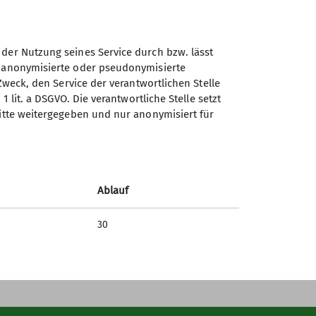
 der Nutzung seines Service durch bzw. lässt
n anonymisierte oder pseudonymisierte
Zweck, den Service der verantwortlichen Stelle
1 lit. a DSGVO. Die verantwortliche Stelle setzt
Sektion Göttingen des
ritte weitergegeben und nur anonymisiert für
Deutschen Alpenvereins e.V.
Kurze Straße 16
37073 Göttingen
Ablauf
Telefon +4955143815
30