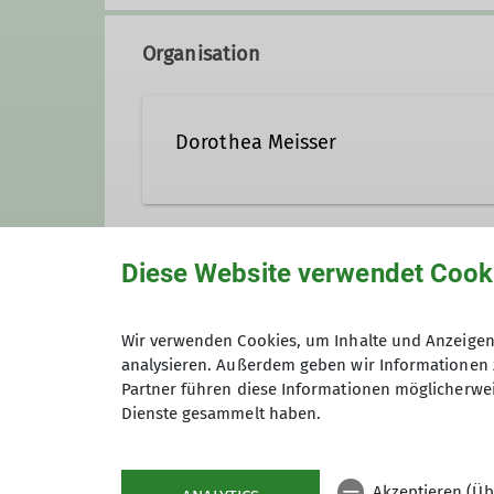
Organisation
Dorothea Meisser
Diese Website verwendet Cook
Unsere Veranstaltungsorte
Wir verwenden Cookies, um Inhalte und Anzeigen 
analysieren. Außerdem geben wir Informationen 
Nordwand
Partner führen diese Informationen möglicherwei
Dienste gesammelt haben.
James-Franck-Ring 1b
37077 Göttingen
Akzeptieren (Üb