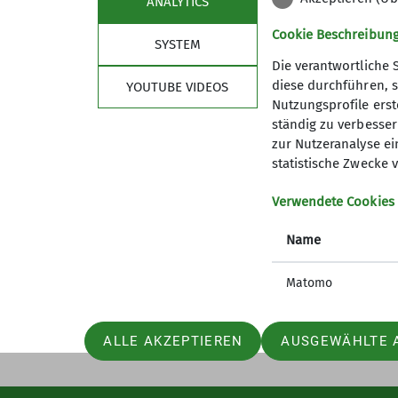
ANALYTICS
Cookie Beschreibun
SYSTEM
Die verantwortliche 
diese durchführen, s
YOUTUBE VIDEOS
Nutzungsprofile erste
ständig zu verbessern
zur Nutzeranalyse ei
statistische Zwecke v
Sektion
Aktu
Verwendete Cookies
Geschäftsstelle
Jugendle
Mitglied werden
Studiere
Name
Ehrenamt
GöWald I
Prävention sexualisierte Gewalt
Das aktu
Matomo
ALLE AKZEPTIEREN
AUSGEWÄHLTE 