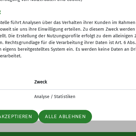
g
Stelle führt Analysen über das Verhalten ihrer Kunden im Rahmen
oweit sie uns ihre Einwilligung erteilen. Zu diesem Zweck werde
llt. Die Erstellung der Nutzungsprofile erfolgt zu dem alleinigen 
. Rechtsgrundlage für die Verarbeitung ihrer Daten ist Art. 6 Abs. 
n eigens bereitgestelltes System ein. Es werden keine Daten an D
erarbeitet.
elles
Partner
iter-in werden
Lotto-Sport-Stiftung
n und Klettern
RoXx
Zweck
nfos Mailingliste
BiG
elle Mitteilungsheft
Unterwegs (Outdoor Artikel)
Analyse / Statistiken
AKZEPTIEREN
ALLE ABLEHNEN