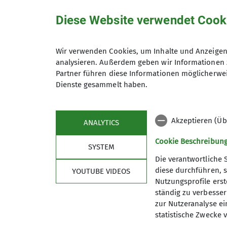
Diese Website verwendet Cook
Unsere Veranstaltungsorte
Wir verwenden Cookies, um Inhalte und Anzeigen 
analysieren. Außerdem geben wir Informationen 
Nordwand
Partner führen diese Informationen möglicherwei
Dienste gesammelt haben.
James-Franck-Ring 1b
37077 Göttingen
Akzeptieren (Üb
ANALYTICS
Cookie Beschreibun
SYSTEM
Die verantwortliche 
diese durchführen, s
YOUTUBE VIDEOS
Nutzungsprofile erste
ständig zu verbessern
zur Nutzeranalyse ei
statistische Zwecke v
Sektion
Aktu