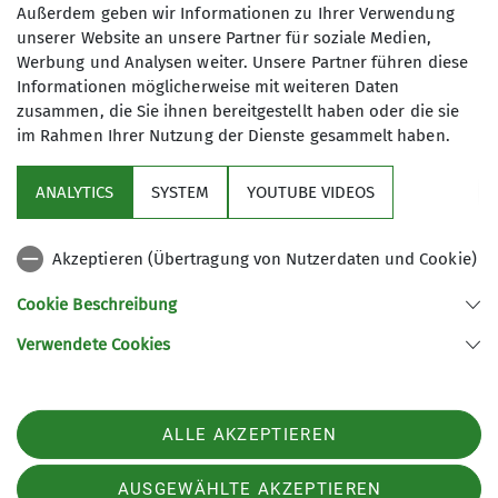
Trainingsbetrieb Klettern
Außerdem geben wir Informationen zu Ihrer Verwendung
unserer Website an unsere Partner für soziale Medien,
Werbung und Analysen weiter. Unsere Partner führen diese
James-Franck-Ring 1b
Informationen möglicherweise mit weiteren Daten
37077 Göttingen
zusammen, die Sie ihnen bereitgestellt haben oder die sie
im Rahmen Ihrer Nutzung der Dienste gesammelt haben.
ANALYTICS
SYSTEM
YOUTUBE VIDEOS
Sektion
Akzeptieren (Übertragung von Nutzerdaten und Cookie)
Aktuelles
Cookie Beschreibung
Partner
Verwendete Cookies
Sektion Göttingen des Deutschen Alpenvereins e.V.
ALLE AKZEPTIEREN
Kurze Straße 16
37073 Göttingen
Telefon +4955143815
AUSGEWÄHLTE AKZEPTIEREN