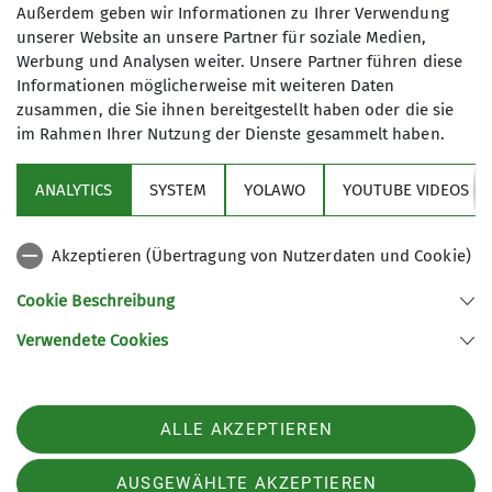
Kletterbetreuer*in Breitensport
Außerdem geben wir Informationen zu Ihrer Verwendung
unserer Website an unsere Partner für soziale Medien,
Werbung und Analysen weiter. Unsere Partner führen diese
James-Franck-Ring 1b
Ämter
Informationen möglicherweise mit weiteren Daten
37077 Göttingen
zusammen, die Sie ihnen bereitgestellt haben oder die sie
Klettern und Naturschutz
im Rahmen Ihrer Nutzung der Dienste gesammelt haben.
ANALYTICS
SYSTEM
YOLAWO
YOUTUBE VIDEOS
Sektion
Akzeptieren (Übertragung von Nutzerdaten und Cookie)
Aktuelles
Cookie Beschreibung
Partner
Verwendete Cookies
Sektion Göttingen des Deutschen Alpenvereins e.V.
ALLE AKZEPTIEREN
Kurze Straße 16
37073 Göttingen
Telefon +4955143815
AUSGEWÄHLTE AKZEPTIEREN