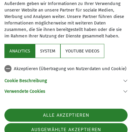
Qualifikationen
Außerdem geben wir Informationen zu Ihrer Verwendung
unserer Website an unsere Partner für soziale Medien,
Trainer*in C Klettern für Menschen mit
Werbung und Analysen weiter. Unsere Partner führen diese
James-Franck-Ring 1b
Behinderungen
Informationen möglicherweise mit weiteren Daten
37077 Göttingen
zusammen, die Sie ihnen bereitgestellt haben oder die sie
im Rahmen Ihrer Nutzung der Dienste gesammelt haben.
Trainer*in C Sportklettern Breitensport
ANALYTICS
SYSTEM
YOUTUBE VIDEOS
Sektion
Akzeptieren (Übertragung von Nutzerdaten und Cookie)
Aktuelles
Cookie Beschreibung
Partner
Verwendete Cookies
Sektion Göttingen des Deutschen Alpenvereins e.V.
ALLE AKZEPTIEREN
Kurze Straße 16
37073 Göttingen
Telefon +4955143815
AUSGEWÄHLTE AKZEPTIEREN