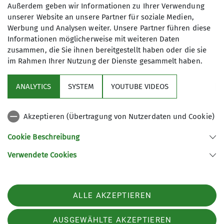
Trainingsbetrieb Klettern
Außerdem geben wir Informationen zu Ihrer Verwendung
unserer Website an unsere Partner für soziale Medien,
Werbung und Analysen weiter. Unsere Partner führen diese
James-Franck-Ring 1b
Informationen möglicherweise mit weiteren Daten
37077 Göttingen
zusammen, die Sie ihnen bereitgestellt haben oder die sie
im Rahmen Ihrer Nutzung der Dienste gesammelt haben.
ANALYTICS
SYSTEM
YOUTUBE VIDEOS
Sektion
Akzeptieren (Übertragung von Nutzerdaten und Cookie)
Aktuelles
Cookie Beschreibung
Partner
Verwendete Cookies
Sektion Göttingen des Deutschen Alpenvereins e.V.
ALLE AKZEPTIEREN
Kurze Straße 16
37073 Göttingen
Telefon +4955143815
AUSGEWÄHLTE AKZEPTIEREN