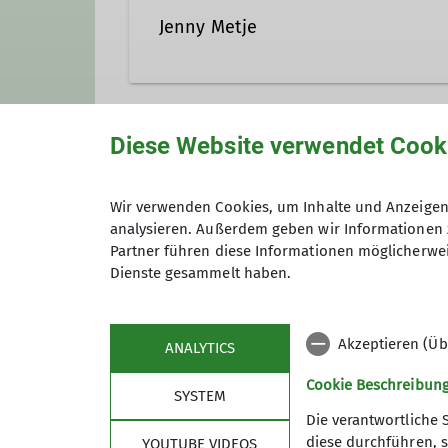
Jenny Metje
Qualifikationen
Diese Website verwendet Cook
Unsere Veranstaltungsorte
Kletterbetreuer*in Breitensport
Wir verwenden Cookies, um Inhalte und Anzeigen 
analysieren. Außerdem geben wir Informationen 
IGS Geismar - Sporthalle 2
Partner führen diese Informationen möglicherwei
Dienste gesammelt haben.
Schulweg
37083 Göttingen
Akzeptieren (Üb
ANALYTICS
Cookie Beschreibun
SYSTEM
Die verantwortliche 
diese durchführen, s
YOUTUBE VIDEOS