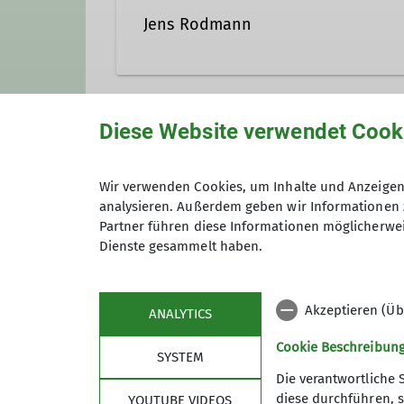
Jens Rodmann
jens.rodmann@gmail.com
Diese Website verwendet Cook
Unsere Veranstaltungsorte
Qualifikationen
Wir verwenden Cookies, um Inhalte und Anzeigen 
analysieren. Außerdem geben wir Informationen 
IGS Geismar - Sporthalle 2
Trainer*in C Sportklettern Breitensport
Partner führen diese Informationen möglicherwei
Dienste gesammelt haben.
Schulweg
37083 Göttingen
Akzeptieren (Üb
ANALYTICS
Cookie Beschreibun
SYSTEM
Die verantwortliche 
diese durchführen, s
YOUTUBE VIDEOS