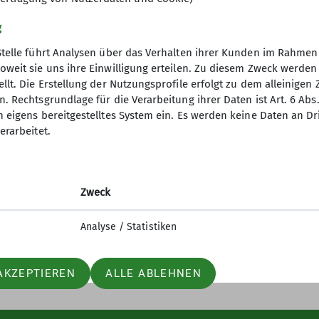
g
Stelle führt Analysen über das Verhalten ihrer Kunden im Rahmen
oweit sie uns ihre Einwilligung erteilen. Zu diesem Zweck werde
llt. Die Erstellung der Nutzungsprofile erfolgt zu dem alleinigen 
. Rechtsgrundlage für die Verarbeitung ihrer Daten ist Art. 6 Abs. 
n eigens bereitgestelltes System ein. Es werden keine Daten an D
erarbeitet.
elles
Partner
iter-in werden
Lotto-Sport-Stiftung
n und Klettern
RoXx
Zweck
nfos Mailingliste
BiG
elle Mitteilungsheft
Unterwegs (Outdoor Artikel)
Analyse / Statistiken
AKZEPTIEREN
ALLE ABLEHNEN