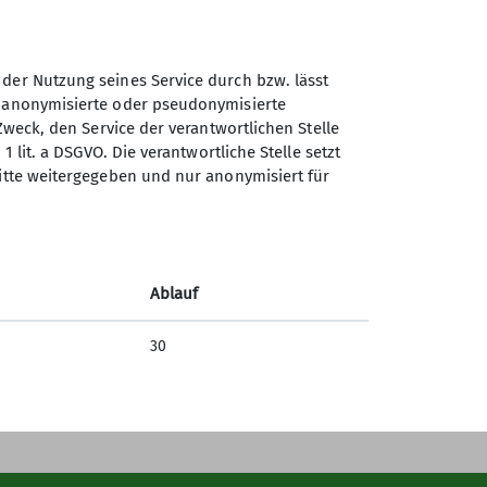
 der Nutzung seines Service durch bzw. lässt
n anonymisierte oder pseudonymisierte
Zweck, den Service der verantwortlichen Stelle
1 lit. a DSGVO. Die verantwortliche Stelle setzt
Sektion Göttingen des
ritte weitergegeben und nur anonymisiert für
Deutschen Alpenvereins e.V.
Kurze Straße 16
37073 Göttingen
Ablauf
Telefon +4955143815
30