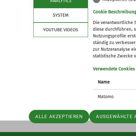
ANALYTICS
Cookie Beschreibun
SYSTEM
Die verantwortliche 
diese durchführen, s
YOUTUBE VIDEOS
Nutzungsprofile erste
ständig zu verbessern
zur Nutzeranalyse ei
statistische Zwecke v
Sektion
Aktu
Verwendete Cookies
Geschäftsstelle
Jugendle
Mitglied werden
Studiere
Name
Ehrenamt
GöWald I
Prävention sexualisierte Gewalt
Das aktu
Matomo
ALLE AKZEPTIEREN
AUSGEWÄHLTE 