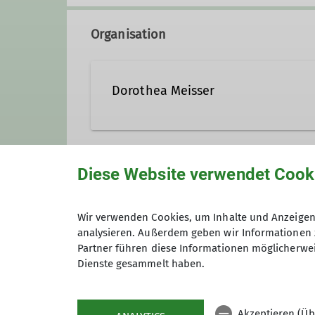
Organisation
Dorothea Meisser
Diese Website verwendet Cook
Unsere Veranstaltungsorte
Wir verwenden Cookies, um Inhalte und Anzeigen 
analysieren. Außerdem geben wir Informationen 
IGS Geismar - Sporthalle 2
Partner führen diese Informationen möglicherwei
Dienste gesammelt haben.
Schulweg
37083 Göttingen
Akzeptieren (Üb