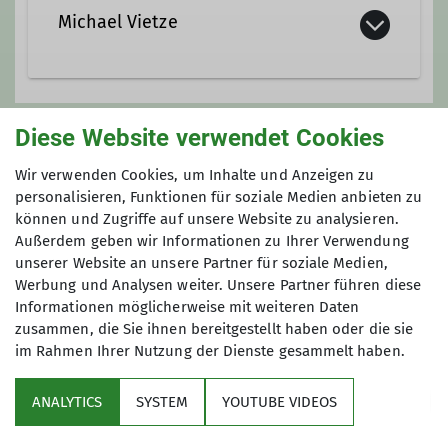
Michael Vietze
michael.vietze@davgoettingen.de
Diese Website verwendet Cookies
Unsere Veranstaltungsorte
Wir verwenden Cookies, um Inhalte und Anzeigen zu
Qualifikationen
personalisieren, Funktionen für soziale Medien anbieten zu
IGS Geismar - Sporthalle 2
können und Zugriffe auf unsere Website zu analysieren.
Trainer*in C Bergsteigen
Außerdem geben wir Informationen zu Ihrer Verwendung
unserer Website an unsere Partner für soziale Medien,
Werbung und Analysen weiter. Unsere Partner führen diese
Schulweg
Ämter
Informationen möglicherweise mit weiteren Daten
37083 Göttingen
zusammen, die Sie ihnen bereitgestellt haben oder die sie
im Rahmen Ihrer Nutzung der Dienste gesammelt haben.
Ausbildungsreferent*in
ANALYTICS
SYSTEM
YOUTUBE VIDEOS
Sektion