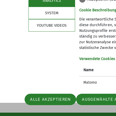
ANALYTICS
Cookie Beschreibun
SYSTEM
Die verantwortliche 
diese durchführen, s
YOUTUBE VIDEOS
Nutzungsprofile erste
ständig zu verbessern
zur Nutzeranalyse ei
statistische Zwecke v
Sektion
Aktu
Verwendete Cookies
Geschäftsstelle
Jugendle
Mitglied werden
Studiere
Name
Ehrenamt
GöWald I
Prävention sexualisierte Gewalt
Das aktu
Matomo
ALLE AKZEPTIEREN
AUSGEWÄHLTE 