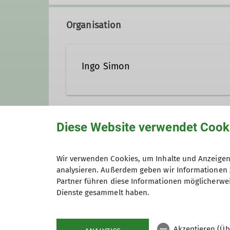
Organisation
Ingo Simon
ingo.simon@davgoettingen
Diese Website verwendet Cook
Unsere Veranstaltungsorte
Qualifikationen
Wir verwenden Cookies, um Inhalte und Anzeigen 
analysieren. Außerdem geben wir Informationen 
IGS Geismar - Sporthalle 2
Trainer*in C Sportklettern Breitensport
Partner führen diese Informationen möglicherwei
Dienste gesammelt haben.
Schulweg
37083 Göttingen
Akzeptieren (Üb