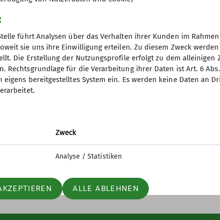
g
Stelle führt Analysen über das Verhalten ihrer Kunden im Rahmen
oweit sie uns ihre Einwilligung erteilen. Zu diesem Zweck werde
llt. Die Erstellung der Nutzungsprofile erfolgt zu dem alleinigen 
. Rechtsgrundlage für die Verarbeitung ihrer Daten ist Art. 6 Abs. 
n eigens bereitgestelltes System ein. Es werden keine Daten an D
erarbeitet.
elles
Partner
iter-in werden
Lotto-Sport-Stiftung
n und Klettern
RoXx
Zweck
nfos Mailingliste
BiG
elle Mitteilungsheft
Unterwegs (Outdoor Artikel)
Analyse / Statistiken
AKZEPTIEREN
ALLE ABLEHNEN