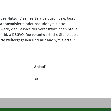
 der Nutzung seines Service durch bzw. lässt
n anonymisierte oder pseudonymisierte
Zweck, den Service der verantwortlichen Stelle
1 lit. a DSGVO. Die verantwortliche Stelle setzt
Sektion Göttingen des
ritte weitergegeben und nur anonymisiert für
Deutschen Alpenvereins e.V.
Kurze Straße 16
37073 Göttingen
Ablauf
Telefon +4955143815
30