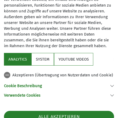
Qualifikationen
personalisieren, Funktionen für soziale Medien anbieten zu
IGS Geismar - Sporthalle 2
können und Zugriffe auf unsere Website zu analysieren.
Trainer*in C Sportklettern Breitensport
Außerdem geben wir Informationen zu Ihrer Verwendung
unserer Website an unsere Partner für soziale Medien,
Werbung und Analysen weiter. Unsere Partner führen diese
Schulweg
Ämter
Informationen möglicherweise mit weiteren Daten
37083 Göttingen
zusammen, die Sie ihnen bereitgestellt haben oder die sie
Klettergebietsbetreuung
im Rahmen Ihrer Nutzung der Dienste gesammelt haben.
ANALYTICS
SYSTEM
YOUTUBE VIDEOS
Stellvertretender Wart/Wärtin der
Sektion
Helletalhütte
Akzeptieren (Übertragung von Nutzerdaten und Cookie)
Aktuelles
Cookie Beschreibung
Partner
Verwendete Cookies
Sektion Göttingen des Deutschen Alpenvereins e.V.
ALLE AKZEPTIEREN