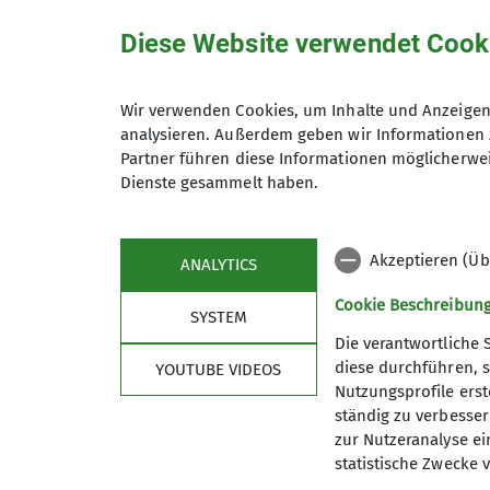
Diese Website verwendet Cook
Unsere Veranstaltungsorte
Wir verwenden Cookies, um Inhalte und Anzeigen 
analysieren. Außerdem geben wir Informationen 
IGS Geismar - Sporthalle 2
Partner führen diese Informationen möglicherwei
Dienste gesammelt haben.
Schulweg
37083 Göttingen
Akzeptieren (Üb
ANALYTICS
Cookie Beschreibun
SYSTEM
Die verantwortliche 
diese durchführen, s
YOUTUBE VIDEOS
Nutzungsprofile erste
ständig zu verbessern
zur Nutzeranalyse ei
statistische Zwecke v
Sektion
Aktu