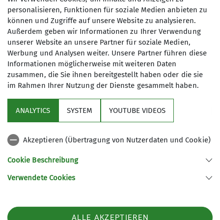
Qualifikationen
personalisieren, Funktionen für soziale Medien anbieten zu
IGS Geismar - Sporthalle 2
können und Zugriffe auf unsere Website zu analysieren.
Trainer*in C Bergsteigen
Außerdem geben wir Informationen zu Ihrer Verwendung
unserer Website an unsere Partner für soziale Medien,
Werbung und Analysen weiter. Unsere Partner führen diese
Schulweg
Ämter
Informationen möglicherweise mit weiteren Daten
37083 Göttingen
zusammen, die Sie ihnen bereitgestellt haben oder die sie
Ausbildungsreferent*in
im Rahmen Ihrer Nutzung der Dienste gesammelt haben.
ANALYTICS
SYSTEM
YOUTUBE VIDEOS
Sektion
Akzeptieren (Übertragung von Nutzerdaten und Cookie)
Aktuelles
Cookie Beschreibung
Partner
Verwendete Cookies
Sektion Göttingen des Deutschen Alpenvereins e.V.
ALLE AKZEPTIEREN