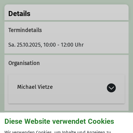
Details
Termindetails
Sa. 25.10.2025, 10:00 - 12:00 Uhr
Organisation
Michael Vietze
michael.vietze@davgoettingen.de
Diese Website verwendet Cookies
Unsere Veranstaltungsorte
Wir verwenden Cookies, um Inhalte und Anzeigen zu