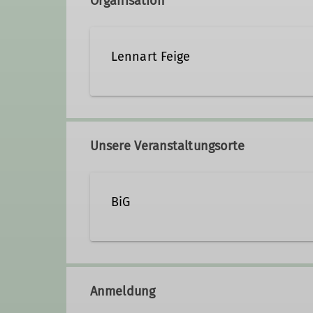
Organisation
Lennart Feige
lennart.feige@davgoettinge
Unsere Veranstaltungsorte
BiG
Levinstraße 13
37079 Göttingen
Anmeldung