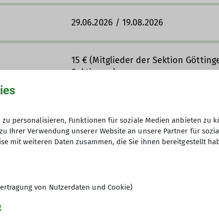
29.06.2026 / 19.08.2026
15 € (Mitglieder der Sektion Götting
Sektionen).
Storno-Regelung: Ab 2 Wochen vor 
ies
bei einer Stornierung vollständig fä
gefunden werden kann.
zu personalisieren, Funktionen für soziale Medien anbieten zu k
zu Ihrer Verwendung unserer Website an unsere Partner für sozi
se mit weiteren Daten zusammen, die Sie ihnen bereitgestellt ha
4
ertragung von Nutzerdaten und Cookie)
g