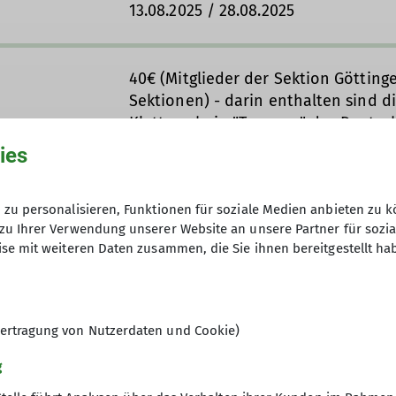
13.08.2025 / 28.08.2025
40€ (Mitglieder der Sektion Götting
Sektionen) - darin enthalten sind d
Kletterschein "Toprope" des Deutsc
Storno-Regelung: Ab 2 Wochen vor 
ies
bei einer Stornierung vollständig fä
gefunden werden kann.
zu personalisieren, Funktionen für soziale Medien anbieten zu k
Bitte online oder in der Geschäftss
zu Ihrer Verwendung unserer Website an unsere Partner für sozi
se mit weiteren Daten zusammen, die Sie ihnen bereitgestellt ha
6
ertragung von Nutzerdaten und Cookie)
g