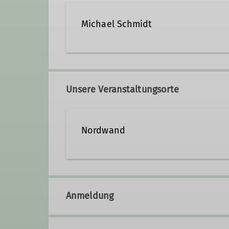
Michael Schmidt
0178 401 53 61
michae
Unsere Veranstaltungsorte
Qualifikationen
Nordwand
Trainer*in C Klettern für Menschen mi
Trainer*in C Sportklettern Breitensport
James-Franck-Ring 1b
37077 Göttingen
Anmeldung