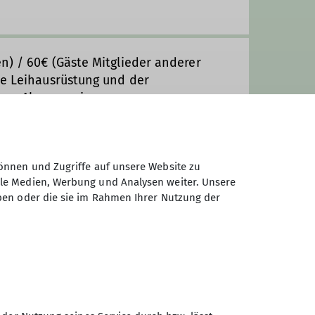
en) / 60€ (Gäste Mitglieder anderer
ie Leihausrüstung und der
hen Alpenvereins.
Kursbeginn werden die Kursgebühren
llig, wenn kein/e Ersatzteilnehmer/in
önnen und Zugriffe auf unsere Website zu
telle anmelden!
ale Medien, Werbung und Analysen weiter. Unsere
ben oder die sie im Rahmen Ihrer Nutzung der