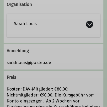
Organisation
Sarah Louis
sarah.louis@davgoettingen.de
Anmeldung
Qualifikationen
sarahlouis@posteo.de
Trainer*in C Sportklettern Breitensport
Preis
Indoor
Kosten: DAV-Mitglieder: €80,00;
Zusatzqualifikation Traditionelles
Nichtmitglieder: €90,00. Die Kursgebühr vom
Klettern
Konto eingezogen. Ab 2 Wochen vor