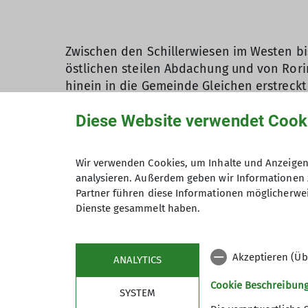
Zwischen den Schillerwiesen im Westen bi
östlichen steilen Abdachung und von Rori
hinein in die Gemeinde Gleichen erstreckt 
flächenmäßigen Ausdehnung ungefähr so gr
Diese Website verwendet Cook
Auf sechs thematischen Rundtouren kann n
Entlang von Waldwiesen, Streuobstbestän
Wir verwenden Cookies, um Inhalte und Anzeigen 
Einzelbäumen und auf alten Ortsverbindun
analysieren. Außerdem geben wir Informationen 
Weges die wechselvolle und spannende Ge
Partner führen diese Informationen möglicherwei
von selbst.
Dienste gesammelt haben.
Die Touren sind unterschiedlich lang, ver
der Stadt und wurden thematisch so konzip
Akzeptieren (Üb
ANALYTICS
Kulturgeschichte der Landschaft entlang 
einem
Waldwiesenweg
wandeln und erfähr
Cookie Beschreibun
SYSTEM
wissenswertes über die Ökologie von Wald