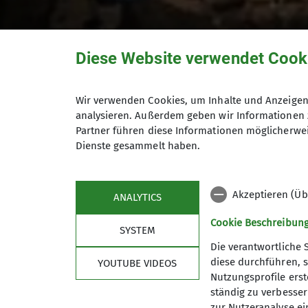
Diese Website verwendet Cook
Wir verwenden Cookies, um Inhalte und Anzeigen 
Gebrauchte Outdoo
analysieren. Außerdem geben wir Informationen 
Partner führen diese Informationen möglicherwei
Second-Hand-Mark
Dienste gesammelt haben.
Akzeptieren (Üb
ANALYTICS
... in der Geschäftsstelle
Cookie Beschreibun
SYSTEM
02.10.2022
Die verantwortliche 
diese durchführen, s
YOUTUBE VIDEOS
Befinden sich in der tiefsten und dunkel
Nutzungsprofile erste
Gegenständen ein neues Leben!
ständig zu verbessern
zur Nutzeranalyse ei