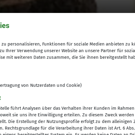
ies
zu personalisieren, Funktionen für soziale Medien anbieten zu k
rartikel finden und ab
zu Ihrer Verwendung unserer Website an unsere Partner für sozi
se mit weiteren Daten zusammen, die Sie ihnen bereitgestellt ha
tplatz
ertragung von Nutzerdaten und Cookie)
g
Stelle führt Analysen über das Verhalten ihrer Kunden im Rahmen
oweit sie uns ihre Einwilligung erteilen. Zu diesem Zweck werde
sten Ecke eures Kleiderschranks noch brauchbare, abe
llt. Die Erstellung der Nutzungsprofile erfolgt zu dem alleinigen 
. Rechtsgrundlage für die Verarbeitung ihrer Daten ist Art. 6 Abs. 
n eigens bereitgestelltes System ein. Es werden keine Daten an D