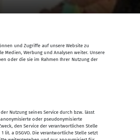
önnen und Zugriffe auf unsere Website zu
geben beim
ale Medien, Werbung und Analysen weiter. Unsere
ben oder die sie im Rahmen Ihrer Nutzung der
 der Nutzung seines Service durch bzw. lässt
n anonymisierte oder pseudonymisierte
r ungenutzte Outdoorartikel? Schenkt den
Zweck, den Service der verantwortlichen Stelle
1 lit. a DSGVO. Die verantwortliche Stelle setzt
ritte weitergegeben und nur anonymisiert für