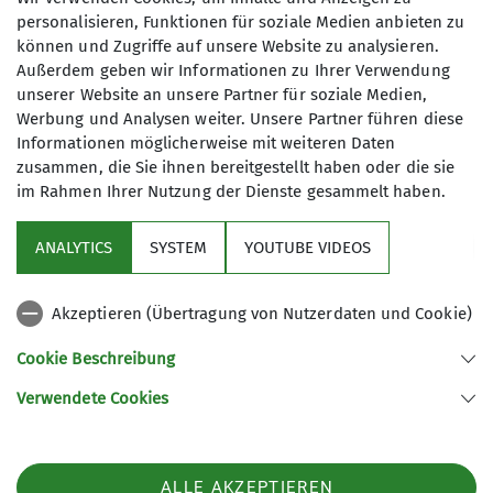
Archiv
personalisieren, Funktionen für soziale Medien anbieten zu
können und Zugriffe auf unsere Website zu analysieren.
Mitmachen bei der Sanierung unseren Vereins-
Außerdem geben wir Informationen zu Ihrer Verwendung
unserer Website an unsere Partner für soziale Medien,
Kleinods?
Werbung und Analysen weiter. Unsere Partner führen diese
Informationen möglicherweise mit weiteren Daten
zusammen, die Sie ihnen bereitgestellt haben oder die sie
im Rahmen Ihrer Nutzung der Dienste gesammelt haben.
Liebes Mitglied,
ANALYTICS
SYSTEM
YOUTUBE VIDEOS
gemeinsam sanieren wir die Helletalhütte, um sie
hinterher Vereinsmitgliedern zugänglich zu
Akzeptieren (Übertragung von Nutzerdaten und Cookie)
machen. Um hier die Natur zu erleben. Mal ein
wenig abseits zu sein, ohne weit fahren zu
Cookie Beschreibung
müssen. Um mal im Klettergebiet zu übernachten.
Verwendete Cookies
Um das Leben ohne fließend Wasser und Strom
zu erleben. Und vielleicht noch einiges mehr. Die
Helletalhütte soll keine Party-Location werden,
sondern eher ein Rückzugsort und eine
ALLE AKZEPTIEREN