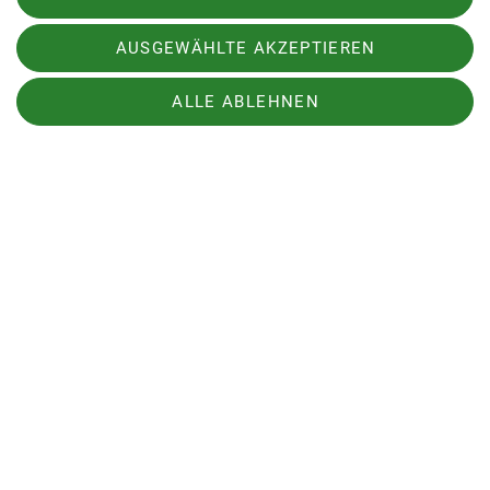
Outdoorsport-Basis.
AUSGEWÄHLTE AKZEPTIEREN
Wir können dabei noch Hilfe gebrauchen. Bitte
ALLE ABLEHNEN
melde
dich, wenn du Lust hast mit anzupacken.
Ich würde dich dann über Termine informieren
und dir ggf. alles zeigen, wenn es zeitlich mal bei
dir passt.
Sektion
Aktuelles
Partner