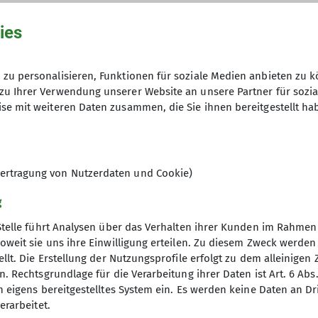
ies
zu personalisieren, Funktionen für soziale Medien anbieten zu k
zu Ihrer Verwendung unserer Website an unsere Partner für sozi
se mit weiteren Daten zusammen, die Sie ihnen bereitgestellt ha
aus der gemischten Wandergruppe heraus gebildet und i
 des Wanderns in den Vordergrund stellen. Dabei sin
ertragung von Nutzerdaten und Cookie)
 sich durch die Geschwindigkeit (angestrebt sind 5km/
g
lls durch die Anzahl der Höhenmeter dar. Bei einigen 
nden von Hindernissen, da die Routen auch quer durc
Stelle führt Analysen über das Verhalten ihrer Kunden im Rahmen
 Wandergeschwindigkeit und Kondition realistisch ei
oweit sie uns ihre Einwilligung erteilen. Zu diesem Zweck werde
nderen Wandergruppe auszuprobieren.
llt. Die Erstellung der Nutzungsprofile erfolgt zu dem alleinigen 
. Rechtsgrundlage für die Verarbeitung ihrer Daten ist Art. 6 Abs. 
 drei Probewanderungen gerne willkommen. Wenn Sie 
n eigens bereitgestelltes System ein. Es werden keine Daten an D
über Ihre Mitgliedschaft im DAV bei der Sektion Götti
erarbeitet.
elles
Partner
ag im Monat von Februar bis November.