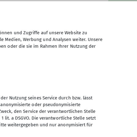
önnen und Zugriffe auf unsere Website zu
ale Medien, Werbung und Analysen weiter. Unsere
ben oder die sie im Rahmen Ihrer Nutzung der
nzwischen gut etabliert hat. Wir
d die Anforderungen an die
h), die Länge der Wanderung (ca. 20
Wanderungen ist Trittsicherheit
h den Wald verlaufen können.
 der Nutzung seines Service durch bzw. lässt
nschätzen können. Ansonsten bietet
n anonymisierte oder pseudonymisierte
Zweck, den Service der verantwortlichen Stelle
1 lit. a DSGVO. Die verantwortliche Stelle setzt
Gefallen an unseren Wanderungen
Sektion Göttingen des
ritte weitergegeben und nur anonymisiert für
ngen.
Deutschen Alpenvereins e.V.