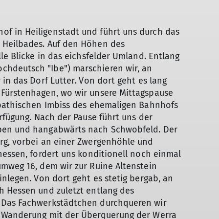
f in Heiligenstadt und führt uns durch das
 Heilbades. Auf den Höhen des
le Blicke in das eichsfelder Umland. Entlang
hdeutsch "Ibe") marschieren wir, an
in das Dorf Lutter. Von dort geht es lang
 Fürstenhagen, wo wir unsere Mittagspause
mpathischen Imbiss des ehemaligen Bahnhofs
erfügung. Nach der Pause führt uns der
ppen und hangabwärts nach Schwobfeld. Der
rg, vorbei an einer Zwergenhöhle und
hessen, fordert uns konditionell noch einmal
umweg 16, dem wir zur Ruine Altenstein
inlegen. Von dort geht es stetig bergab, an
h Hessen und zuletzt entlang des
 Das Fachwerkstädtchen durchqueren wir
e Wanderung mit der Überquerung der Werra