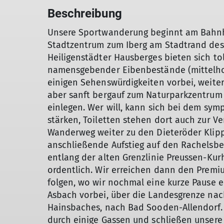
Beschreibung
Unsere Sportwanderung beginnt am Bahnho
Stadtzentrum zum Iberg am Stadtrand des
Heiligenstädter Hausberges bieten sich tol
namensgebender Eibenbestände (mittelhoc
einigen Sehenswürdigkeiten vorbei, weiter 
aber sanft bergauf zum Naturparkzentrum
einlegen. Wer will, kann sich bei dem sy
stärken, Toiletten stehen dort auch zur V
Wanderweg weiter zu den Dieteröder Kli
anschließende Aufstieg auf den Rachelsbe
entlang der alten Grenzlinie Preussen-Kur
ordentlich. Wir erreichen dann den Premi
folgen, wo wir nochmal eine kurze Pause e
Asbach vorbei, über die Landesgrenze nac
Hainsbaches, nach Bad Sooden-Allendorf.
durch einige Gassen und schließen unser