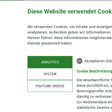
Diese Website verwendet Cook
Gruppe
Wir verwenden Cookies, um Inhalte und Anzeigen 
analysieren. Außerdem geben wir Informationen 
Sportwandergruppe
Partner führen diese Informationen möglicherwei
Dienste gesammelt haben.
Wir sind eine Gruppe, die sich 
möchten den sportlichen Aspekt
Akzeptieren (Üb
ANALYTICS
Kondition vielfältig und stellen
Cookie Beschreibun
- 30 Kilometer) und gegebenenfa
SYSTEM
erforderlich, sowie das Überwi
Die verantwortliche 
Wer teilnimmt sollte die eigene
diese durchführen, s
YOUTUBE VIDEOS
es sich an, sich vorab in der a
Nutzungsprofile erste
ständig zu verbessern
Als Gast sind Sie bei ungefähr
zur Nutzeranalyse ei
gefunden haben, freuen wir uns 
statistische Zwecke v
Sektion
Aktu
Wir wandern an jedem 2. Sonnt