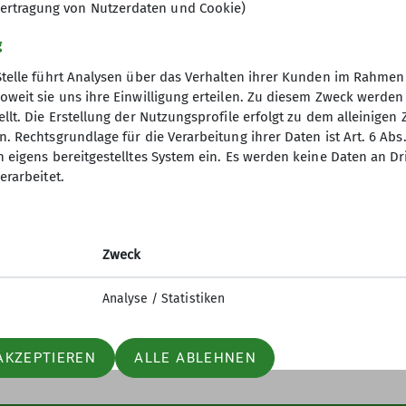
 des Wanderns in den Vordergrund stellen. Dabei sin
ertragung von Nutzerdaten und Cookie)
 sich durch die Geschwindigkeit (angestrebt sind 5km/
g
lls durch die Anzahl der Höhenmeter dar. Bei einigen 
nden von Hindernissen, da die Routen auch quer durc
Stelle führt Analysen über das Verhalten ihrer Kunden im Rahmen
 Wandergeschwindigkeit und Kondition realistisch ei
oweit sie uns ihre Einwilligung erteilen. Zu diesem Zweck werde
nderen Wandergruppe auszuprobieren.
llt. Die Erstellung der Nutzungsprofile erfolgt zu dem alleinigen 
. Rechtsgrundlage für die Verarbeitung ihrer Daten ist Art. 6 Abs. 
 drei Probewanderungen gerne willkommen. Wenn Sie 
n eigens bereitgestelltes System ein. Es werden keine Daten an D
über Ihre Mitgliedschaft im DAV bei der Sektion Götti
erarbeitet.
elles
Partner
ag im Monat von Februar bis November.
 fahren wir entweder mit öffentlichen Verkehrsmitte
iter-in werden
Lotto-Sport-Stiftung
kosten von den Mitfahrern.
n und Klettern
RoXx
inkalender der DAV Sektion Göttingen bekannt gege
Zweck
nfos Mailingliste
BiG
muss. Bitte Termin anklicken, dann wird die Beschrei
elle Mitteilungsheft
Unterwegs (Outdoor Artikel)
Analyse / Statistiken
lied im Alpenverein sind, können Sie auch in eine Mai
ur nächsten Wanderung per Mail.
AKZEPTIEREN
ALLE ABLEHNEN
iter: