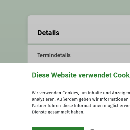
Details
Termindetails
Diese Website verwendet Cook
Gruppe
Wir verwenden Cookies, um Inhalte und Anzeigen 
analysieren. Außerdem geben wir Informationen 
Sportwandergruppe
Partner führen diese Informationen möglicherwei
Dienste gesammelt haben.
Wir sind eine Gruppe, die sich 