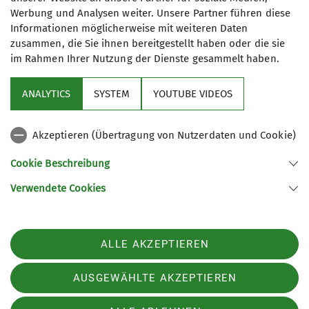
Werbung und Analysen weiter. Unsere Partner führen diese
Darf es etwas mehr sein? Dieses
Informationen möglicherweise mit weiteren Daten
Wanderformat wurde eingerichtet für
zusammen, die Sie ihnen bereitgestellt haben oder die sie
diejenigen, die gerne etwas längere
im Rahmen Ihrer Nutzung der Dienste gesammelt haben.
Strecken gehen
Hatten die Sportwanderungen bisher
ANALYTICS
SYSTEM
YOUTUBE VIDEOS
Sektion
maximal 30 Kilometer Länge mit
einem Stundenmittel von 5 Km/Std.
Akzeptieren (Übertragung von Nutzerdaten und Cookie)
Aktuelles
zum Ziel, sollen die
Leistungswanderungen bei zügigem
Cookie Beschreibung
Tempo mit Gepäck von 4,5 – 5,5
Partner
Verwendete Cookies
Km/Std., je nach Gelände-, Wege-, und
Wetterverhältnissen über 50
Kilometer betragen.
Sektion Göttingen des Deutschen Alpenvereins e.V.
Ziel dieser Wanderungen ist neben
ALLE AKZEPTIEREN
Kurze Straße 16
dem ausgiebigen landschaftlichen
37073 Göttingen
Erleben der Erwerb und die
AUSGEWÄHLTE AKZEPTIEREN
Telefon +4955143815
Weiterentwicklung eigener