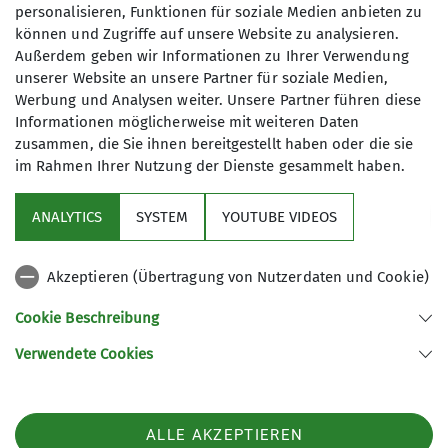
Meißner-Kreis will das Klettern am Scharfenstein
personalisieren, Funktionen für soziale Medien anbieten zu
beenden, nachdem die Bundeswehr dazu um
können und Zugriffe auf unsere Website zu analysieren.
Erlaubnis gefragt hatte.
Außerdem geben wir Informationen zu Ihrer Verwendung
18.02. Die ersten neuen Gipfelbuch-Kassetten
unserer Website an unsere Partner für soziale Medien,
Werbung und Analysen weiter. Unsere Partner führen diese
sind installiert. Mal sehen, ob sie in 30 Jahren
Informationen möglicherweise mit weiteren Daten
noch dicht sind ... Danke an Jens!
zusammen, die Sie ihnen bereitgestellt haben oder die sie
04.03. Die Helletalhütte bekommt eine Isolierung
im Rahmen Ihrer Nutzung der Dienste gesammelt haben.
unter dem Dach und Dachabschlüsse werden
fertig gemacht.
ANALYTICS
SYSTEM
YOUTUBE VIDEOS
07.03. Freistellung des Massivs am Innsbrucker
Turm. Es sah aus wie Mikado für ganz Große. Jetzt
sieht man wieder Fels. Der Turm ist großartig!
Akzeptieren (Übertragung von Nutzerdaten und Cookie)
29.04. Der Kletterwegweiser im Helletal ist
Cookie Beschreibung
akualisiert und bezieht sich jetzt auf den
aktuellen Kletterführer.
Verwendete Cookies
11.06. Torsten und Ingo haben den
Kletterwegweiser Bremke imprägniert und eine
aktualisierte Version mit Rundwanderwegen des
ALLE AKZEPTIEREN