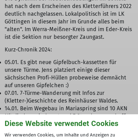
hat nach dem Erscheinen des Kletterführers 2022
deutlich nachgelassen. Lokalpolitisch ist im LK
Göttingen in diesem Jahr im Grunde alles beim
"alten". Im Werra-Meißner-Kreis und im Eder-Kreis
ist die Sektion nur besorgter Zaungast.
Kurz-Chronik 2024:
05.01. Es gibt neue Gipfelbuch-kassetten für
unsere Türme. Jens platziert einige dieser
sächsischen Profi-Hüllen probeweise demnächt
auf unseren Gipfelchen :)
07.01. 7-Türme-Wanderung mit Infos zur
(Kletter-)Geschichte des Reinhäuser Waldes.
14.01. Beim Wegebau in Mariaspring sind 10 AKN
Mitglieder zwischen 4 und 7 Stunden am schaffen.
Diese Website verwendet Cookies
Der Ergebnis kann sich sehen lassen!
22.01. Schlimme Nachricht: die UNB im Werra-
Wir verwenden Cookies, um Inhalte und Anzeigen zu