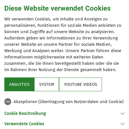
Diese Website verwendet Cookies
Wir verwenden Cookies, um Inhalte und Anzeigen zu
personalisieren, Funktionen für soziale Medien anbieten zu
können und Zugriffe auf unsere Website zu analysieren.
Außerdem geben wir Informationen zu Ihrer Verwendung
unserer Website an unsere Partner für soziale Medien,
Werbung und Analysen weiter. Unsere Partner führen diese
Informationen möglicherweise mit weiteren Daten
zusammen, die Sie ihnen bereitgestellt haben oder die sie
im Rahmen Ihrer Nutzung der Dienste gesammelt haben.
Am 18.01. fand der erste Sanierungstag
(zumindest seit langem) im GöWald statt. Wir
ANALYTICS
SYSTEM
YOUTUBE VIDEOS
hatten in den vergangenen Jahren immer mal mit
Wegebautagen an der Sicherheit und dem
Akzeptieren (Übertragung von Nutzerdaten und Cookie)
Naturschutz an unseren Felsen gearbeitet.
Nebenbei wurde eine Bestandsaufnahme des
Cookie Beschreibung
Sanierungsbedarf erarbeitet, die online verfügbar
Verwendete Cookies
ist und in die alle Sanierer ihre Daten und